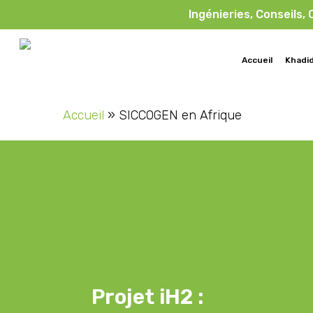
Skip
Ingénieries, Conseils,
to
main
Accueil
Khadi
content
Accueil
»
SICCOGEN en Afrique
Projet iH2 :