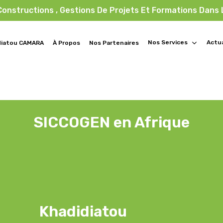
 Constructions , Gestions De Projets Et Formations Dans
Nos Services
Actua
diatou CAMARA
À Propos
Nos Partenaires
SICCOGEN en Afrique
Khadidiatou