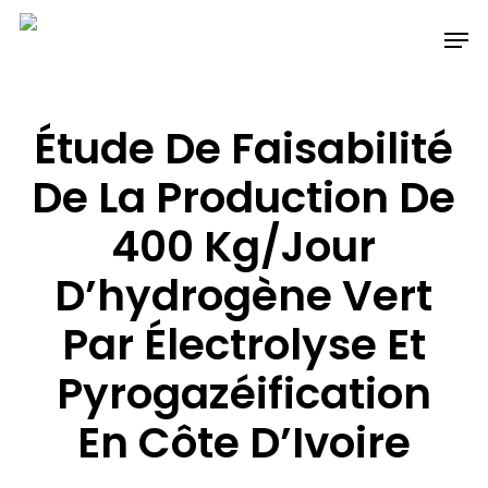
Skip
Men
to
main
content
Étude De Faisabilité
De La Production De
400 Kg/jour
D’hydrogène Vert
Par Électrolyse Et
Pyrogazéification
En Côte D’Ivoire