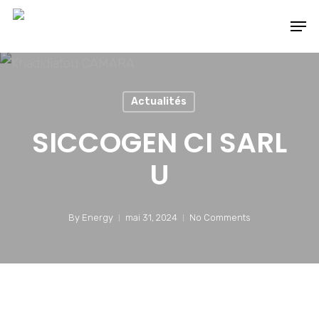
Skip
Men
to
main
content
Actualités
SICCOGEN CI SARL
U
By
Energy
mai 31, 2024
No Comments