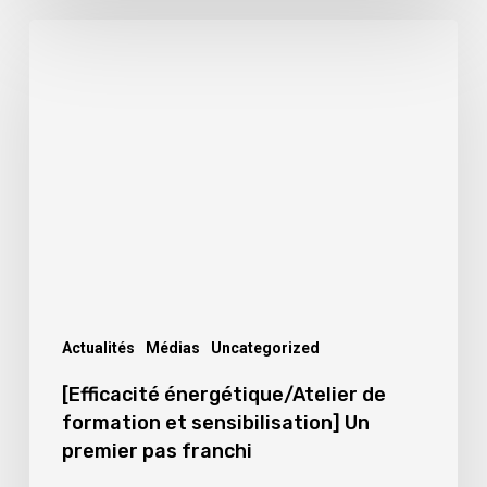
[Efficacité
énergétique/Atelier
de
formation
et
sensibilisation]
Un
premier
pas
franchi
Actualités
Médias
Uncategorized
[Efficacité énergétique/Atelier de
formation et sensibilisation] Un
premier pas franchi