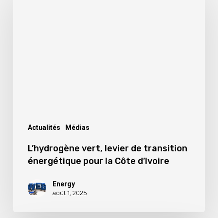
vert,
levier
de
transition
énergétique
pour
la
Côte
d’Ivoire
Actualités
Médias
L’hydrogène vert, levier de transition
énergétique pour la Côte d’Ivoire
Energy
août 1, 2025