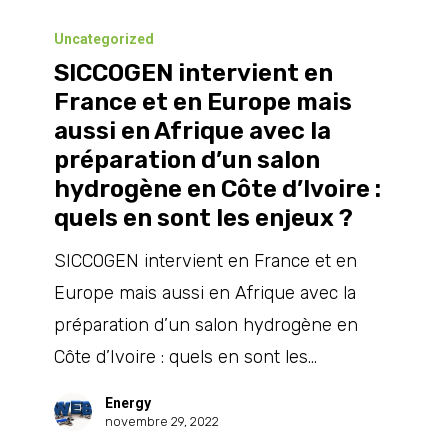
SICCOGEN
aussi
intervient
Uncategorized
technique
SICCOGEN intervient en
en
?
France et en Europe mais
France
aussi en Afrique avec la
et
préparation d’un salon
en
hydrogène en Côte d’Ivoire :
Europe
quels en sont les enjeux ?
mais
SICCOGEN intervient en France et en
aussi
Europe mais aussi en Afrique avec la
en
préparation d’un salon hydrogène en
Afrique
Côte d’Ivoire : quels en sont les…
avec
la
Energy
novembre 29, 2022
préparation