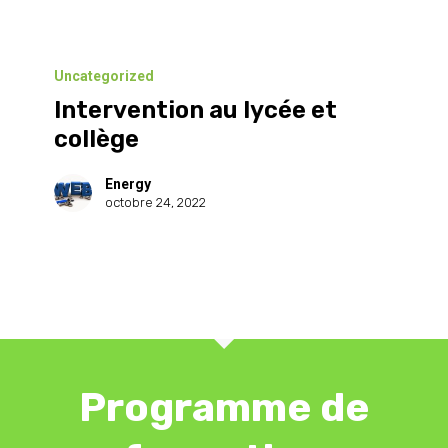
Intervention
au
Uncategorized
Intervention au lycée et
lycée
collège
et
collège
Energy
octobre 24, 2022
Programme de