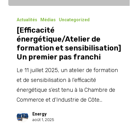
[Efficacité
énergétique/Atelier
Actualités
Médias
Uncategorized
[Efficacité
de
énergétique/Atelier de
formation
formation et sensibilisation]
et
Un premier pas franchi
sensibilisation]
Un
Le 11 juillet 2025, un atelier de formation
premier
et de sensibilisation à l’efficacité
pas
énergétique s’est tenu à la Chambre de
franchi
Commerce et d’Industrie de Côte…
Energy
août 1, 2025