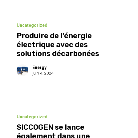
Produire
de
Uncategorized
Produire de l’énergie
l’énergie
électrique avec des
électrique
solutions décarbonées
avec
des
Energy
juin 4, 2024
solutions
décarbonées
SICCOGEN
se
Uncategorized
SICCOGEN se lance
lance
également dans une
également