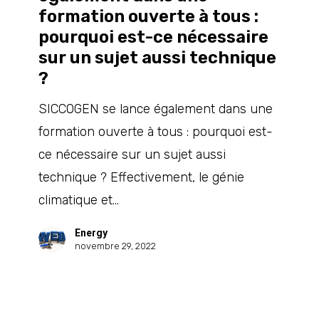
formation ouverte à tous :
dans
pourquoi est-ce nécessaire
une
sur un sujet aussi technique
formation
?
ouverte
SICCOGEN se lance également dans une
à
formation ouverte à tous : pourquoi est-
tous
ce nécessaire sur un sujet aussi
:
technique ? Effectivement, le génie
pourquoi
climatique et…
est-
ce
Energy
novembre 29, 2022
nécessaire
sur
un
sujet