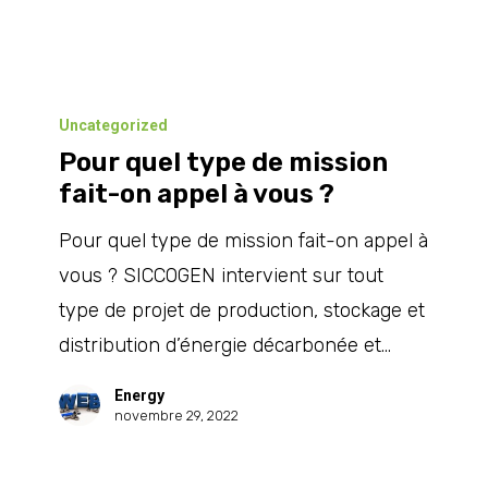
d’un
salon
hydrogène
Pour
en
quel
Uncategorized
Côte
Pour quel type de mission
type
d’Ivoire
fait-on appel à vous ?
de
:
mission
Pour quel type de mission fait-on appel à
quels
fait-
vous ? SICCOGEN intervient sur tout
en
on
type de projet de production, stockage et
sont
appel
distribution d’énergie décarbonée et…
les
à
enjeux
Energy
vous
novembre 29, 2022
?
?