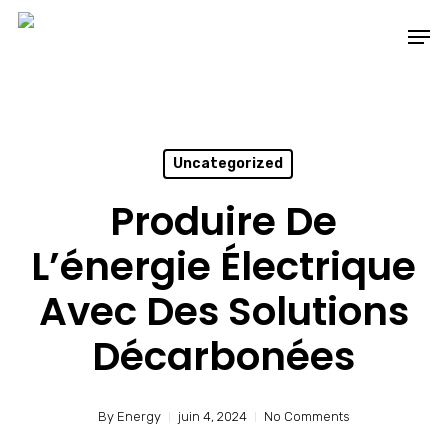
Skip
Men
to
main
content
Uncategorized
Produire De
L’énergie Électrique
Avec Des Solutions
Décarbonées
By
Energy
juin 4, 2024
No Comments