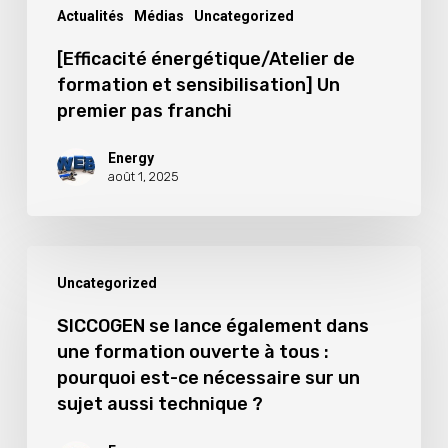
franchi
Actualités
Médias
Uncategorized
[Efficacité énergétique/Atelier de
formation et sensibilisation] Un
premier pas franchi
Energy
août 1, 2025
SICCOGEN
Uncategorized
se
lance
SICCOGEN se lance également dans
une formation ouverte à tous :
également
pourquoi est-ce nécessaire sur un
dans
sujet aussi technique ?
une