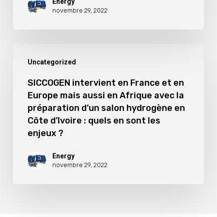
formation
Energy
novembre 29, 2022
ouverte
à
tous
SICCOGEN
Uncategorized
:
intervient
pourquoi
en
SICCOGEN intervient en France et en
est-
Europe mais aussi en Afrique avec la
France
préparation d’un salon hydrogène en
ce
et
Côte d’Ivoire : quels en sont les
nécessaire
en
enjeux ?
sur
Europe
un
Energy
mais
novembre 29, 2022
sujet
aussi
aussi
en
technique
Afrique