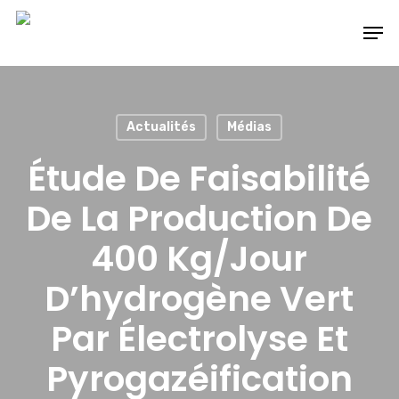
Skip
Men
to
main
content
Actualités
Médias
Étude De Faisabilité
De La Production De
400 Kg/jour
D’hydrogène Vert
Par Électrolyse Et
Pyrogazéification