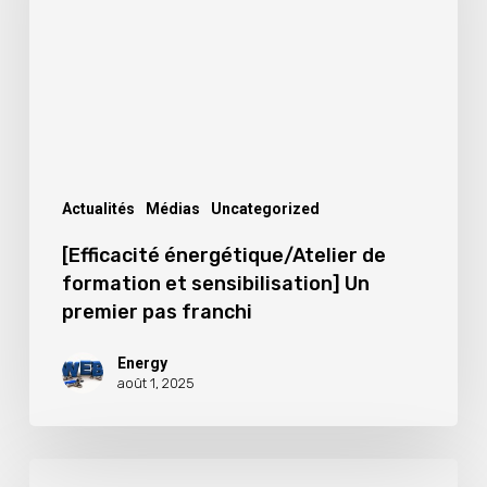
formation
et
sensibilisation]
Un
premier
pas
franchi
Actualités
Médias
Uncategorized
[Efficacité énergétique/Atelier de
formation et sensibilisation] Un
premier pas franchi
Energy
août 1, 2025
Transition