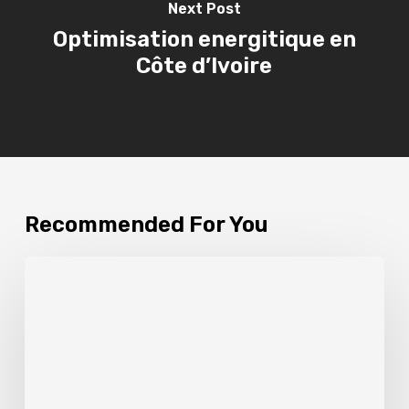
Next Post
Optimisation energitique en
Côte d’Ivoire
Recommended For You
L’hydrogène
vert,
levier
de
transition