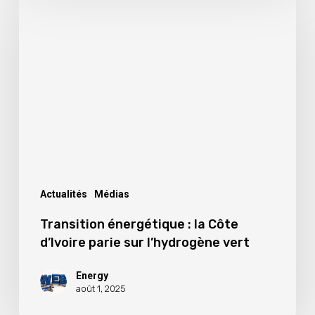
énergétique
:
la
Côte
d’Ivoire
parie
sur
l’hydrogène
vert
Actualités
Médias
Transition énergétique : la Côte
d’Ivoire parie sur l’hydrogène vert
Energy
août 1, 2025