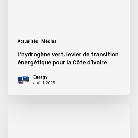
énergétique
pour
la
Côte
d’Ivoire
Actualités
Médias
L’hydrogène vert, levier de transition
énergétique pour la Côte d’Ivoire
Energy
août 1, 2025
[Efficacité
énergétique/Atelier
de