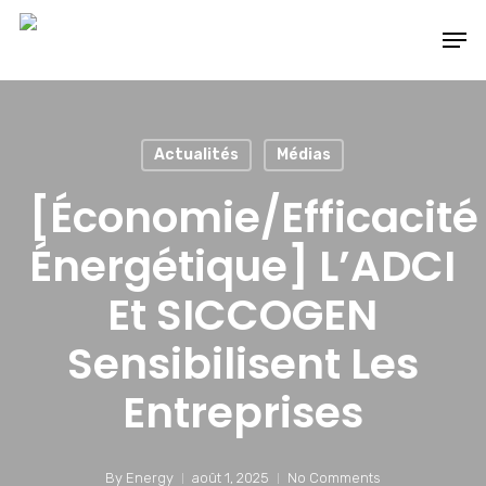
Skip
Men
to
main
content
Actualités
Médias
[Économie/Efficacité
Énergétique] L’ADCI
Et SICCOGEN
Sensibilisent Les
Entreprises
By
Energy
août 1, 2025
No Comments