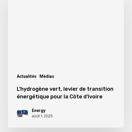
vert,
levier
de
transition
énergétique
pour
la
Côte
d’Ivoire
Actualités
Médias
L’hydrogène vert, levier de transition
énergétique pour la Côte d’Ivoire
Energy
août 1, 2025