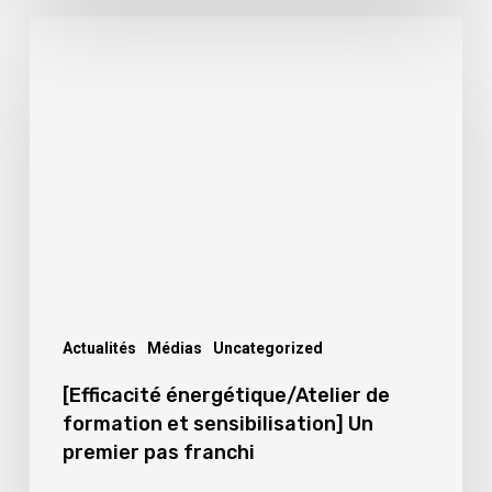
[Efficacité
énergétique/Atelier
de
formation
et
sensibilisation]
Un
premier
pas
franchi
Actualités
Médias
Uncategorized
[Efficacité énergétique/Atelier de
formation et sensibilisation] Un
premier pas franchi