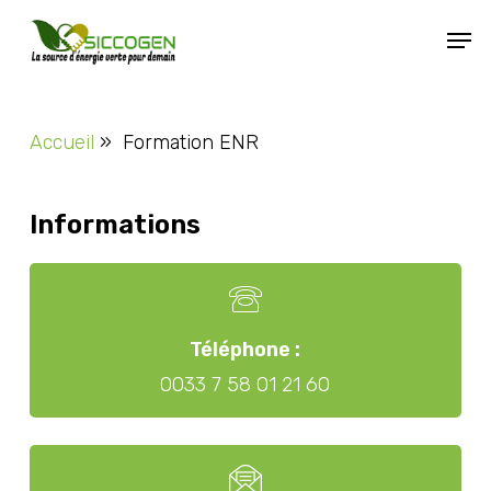
Skip
Men
to
main
content
Accueil
»
Formation ENR
Informations
Téléphone :
0033 7 58 01 21 60