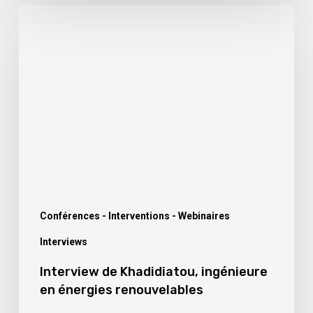
Interview
de
Khadidiatou,
ingénieure
en
énergies
renouvelables
Conférences - Interventions - Webinaires
Interviews
Interview de Khadidiatou, ingénieure
en énergies renouvelables