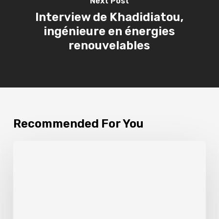
Next Post
Interview de Khadidiatou,
ingénieure en énergies
renouvelables
Recommended For You
Intervention
en
tant
que
conférencière