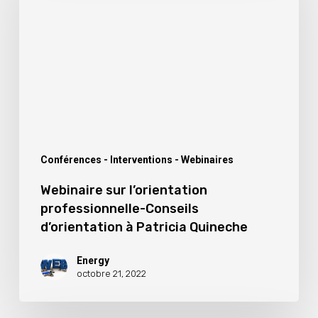
l’orientation
professionnelle-
Conseils
d’orientation
à
Patricia
Quineche
Conférences - Interventions - Webinaires
Webinaire sur l’orientation
professionnelle-Conseils
d’orientation à Patricia Quineche
Energy
octobre 21, 2022