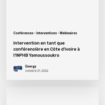
en
Côte
d’Ivoire
à
l’INPHB
Conférences - Interventions - Webinaires
Yamoussoukro
Intervention en tant que
conférencière en Côte d’Ivoire à
l’INPHB Yamoussoukro
Energy
octobre 21, 2022
Webinaire
sur